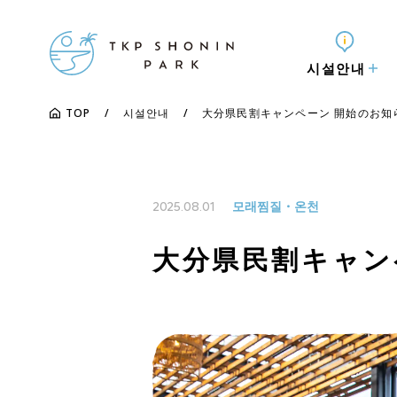
시설안내
大分県民割キャンペーン 開始のお知らせ
TOP
시설안내
모래찜질・온천
2025.08.01
大分県民割キャンペ