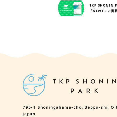
TKP SHONIN 
「NEWT」に掲
た！
795-1 Shoningahama-cho, Beppu-shi,
Oi
Japan