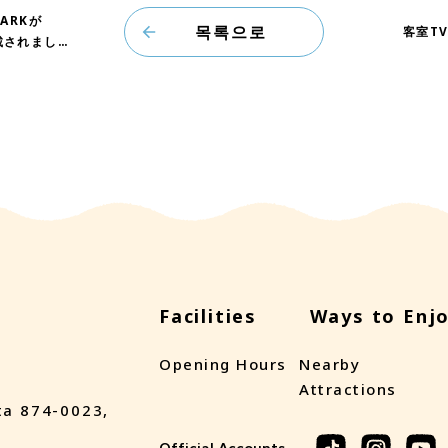
PARKが
목록으로
客室T
載されまし
Facilities
Ways to Enj
Opening Hours
Nearby
Attractions
ta 874-0023,