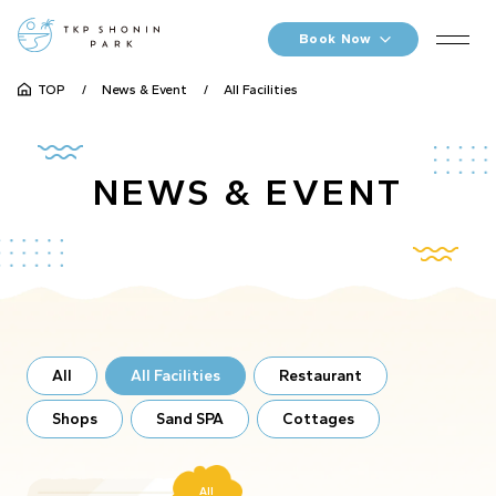
Book Now
TOP
News & Event
All Facilities
NEWS & EVENT
All
All Facilities
Restaurant
Shops
Sand SPA
Cottages
All