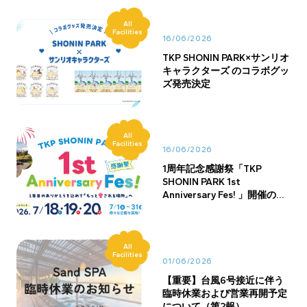
All
Facilities
16/06/2026
TKP SHONIN PARK×サンリオ
キャラクターズ のコラボグッ
ズ発売決定
All
Facilities
16/06/2026
1周年記念感謝祭「TKP
SHONIN PARK 1st
Anniversary Fes! 」開催のお
知らせ
All
Facilities
01/06/2026
【重要】台風6号接近に伴う
臨時休業および営業再開予定
について（第2報）