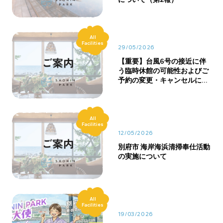
All
Facilities
29/05/2026
【重要】台風6号の接近に伴
う臨時休館の可能性およびご
予約の変更・キャンセルにつ
いて
All
Facilities
12/05/2026
別府市 海岸海浜清掃奉仕活動
の実施について
All
Facilities
19/03/2026