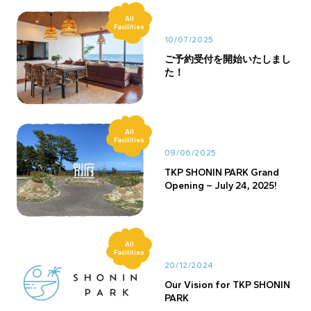
All
Facilities
10/07/2025
ご予約受付を開始いたしまし
た！
All
Facilities
09/06/2025
TKP SHONIN PARK Grand
Opening – July 24, 2025!
All
Facilities
20/12/2024
Our Vision for TKP SHONIN
PARK