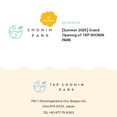
All
Facilities
20/12/2024
[Summer 2025] Grand
Opening of TKP SHONIN
PARK
795-1 Shoningahama-cho, Beppu-shi,
Oita 874-0023, Japan
TEL
+81-977-75-6363