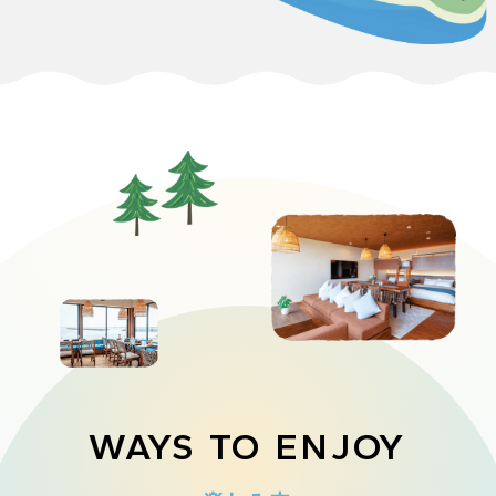
Sand SPA
ISHINOYA 別府
（別府海浜砂湯）
Grill Takka
足湯
緑豊かな森林と別府湾の美しい景
ショップ
別府湾を眺めながら、別府の恵み
別府の海浜砂湯の歴史と文化を継
色に囲まれた全7種、23室の宿泊
無料で利用できる集いの場として
を味わえるハワイアンレストラ
承しつつ、新たな温泉体験を提供
別府・大分の特産品やグルメを気
コテージ。地元食材にこだわった
の足湯を設けています。温泉街別
WAYS TO ENJOY
ン。開放感あふれる空間で朝食の
する「Sand SPA」。広大な施設
軽に楽しめるエリアです。
お料理や砂湯、快眠を追求したベ
府を気軽に体現できるリラックス
ビュッフェやグリル料理を堪能で
の中には砂湯温泉だけでなく、
ッドで、寛ぎのひとときを提供い
空間となっています。