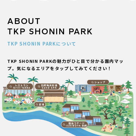
ABOUT
TKP SHONIN PARK
TKP SHONIN PARKについて
TKP SHONIN PARKの魅力がひと目で分かる園内マッ
プ。気になるエリアをタップしてみてください！
ショップ
レストラン
別府海浜砂湯
Grill Takka
Sand SPA
足湯
宿泊コテージ
ISHINOYA 別府